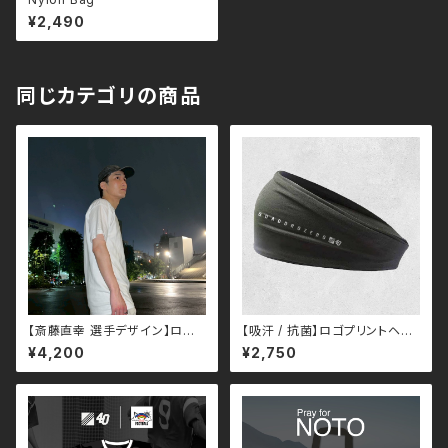
¥2,490
同じカテゴリの商品
【斎藤直幸 選手デザイン】ロゴ
【吸汗 / 抗菌】ロゴプリントヘア
刺繍キャップ
バンド
¥4,200
¥2,750