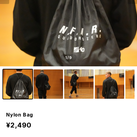
1
/9
Nylon Bag
¥2,490