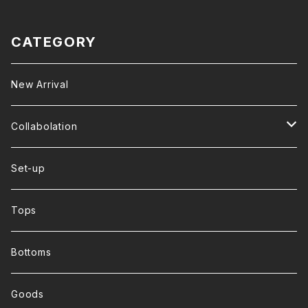
CATEGORY
New Arrival
Collabolation
+Right
Set-up
Ryusei
Tops
Miduki
Bottoms
Smile Project
Goods