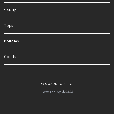
+Right
Set-up
Ryusei
Tops
Miduki
Bottoms
Smile Project
Goods
Nao
© QUADDRO ZERO
Powered by